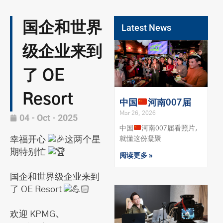
国企和世界
Latest News
级企业来到
了 OE
Resort
中国
河南007届
Mar 26, 2026
04 - Oct - 2025
中国
河南007届看照片，
就懂这份凝聚
幸福开心
这两个星
期特别忙
阅读更多 »
国企和世界级企业来到
了 OE Resort
欢迎
KPMG、