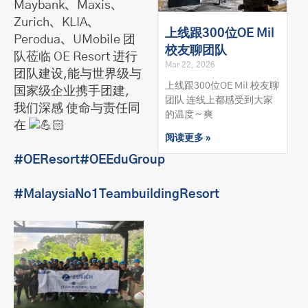
Maybank、Maxis、
Zurich、KLIA、
上线跟300位OE Mil
Perodua、UMobile 团
校友聊团队
队莅临 OE Resort 进行
Mar 22, 2026
团队建设,能与世界级与
上线跟300位OE Mil 校友聊
国家级企业携手团建，
团队 连线上都感受到大家
我们深感 使命与责任同
的温度～爽
在
阅读更多 »
#OEResort
#OEEduGroup
#MalaysiaNo1TeambuildingResort