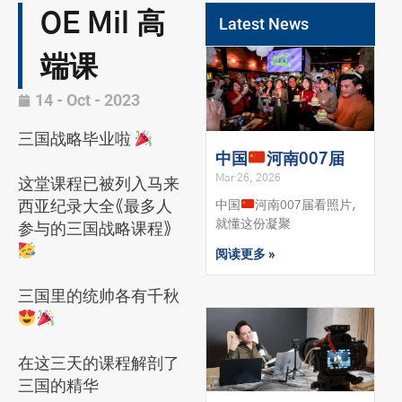
OE Mil 高
Latest News
端课
14 - Oct - 2023
三国战略毕业啦
中国
河南007届
Mar 26, 2026
这堂课程已被列入马来
中国
河南007届看照片，
西亚纪录大全《最多人
就懂这份凝聚
参与的三国战略课程》
阅读更多 »
三国里的统帅各有千秋
在这三天的课程解剖了
三国的精华