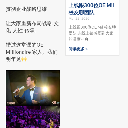
上线跟300位OE Mil
贯彻企业战略思维
校友聊团队
Mar 22, 2026
让大家重新布局战略.文
上线跟300位OE Mil 校友聊
化.人性.传承.
团队 连线上都感受到大家
的温度～爽
错过这堂课的OE
阅读更多 »
Millionaire 家人，我们
明年见