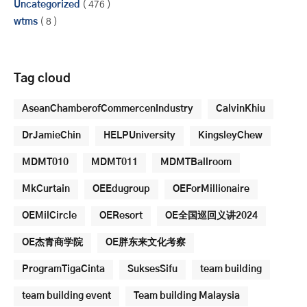
Uncategorized
( 476 )
wtms
( 8 )
Tag cloud
AseanChamberofCommercenIndustry
CalvinKhiu
DrJamieChin
HELPUniversity
KingsleyChew
MDMT010
MDMT011
MDMTBallroom
MkCurtain
OEEdugroup
OEForMillionaire
OEMilCircle
OEResort
OE全国巡回义讲2024
OE杰青商学院
OE胖东来文化考察
ProgramTigaCinta
SuksesSifu
team building
team building event
Team building Malaysia