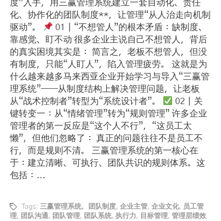
度”入手，用三赢管理系统建立一套自动化、责任
化、协作化的团队制度**，让管理“从人治走向机制
驱动”。
01｜“不想管人”的根本矛盾：缺制度、
靠感觉、盯不动 很多企业主说自己不想管人，背后
的真实困境其实是： 简言之，老板不想管人，但没
有制度，只能“人盯人”，陷入管理疲劳。 这就是为
什么越来越多马来西亚企业开始学习与导入“三赢管
理系统”——从制度结构上解决管理问题，让老板
从“战术控制者”转型为“系统设计者”。
02｜关
键转变一：从“情绪管理”转为“规则管理” 许多企业
管理者的第一反应是“这个人不行”，“这员工太
懒”，但他们忽略了： 真正的问题往往不是员工不
行，而是规则不清。 三赢管理系统的第一核心在
于：建立清晰、可执行、团队共识的规则体系。这
包括：...
Tags:
三赢管理系统，团队制度
,
企业主管
,
企业文化
,
员工管
理
,
团队沟通
,
团队管理
,
团队系统
,
执行力
,
目标管理
,
管理层绩效