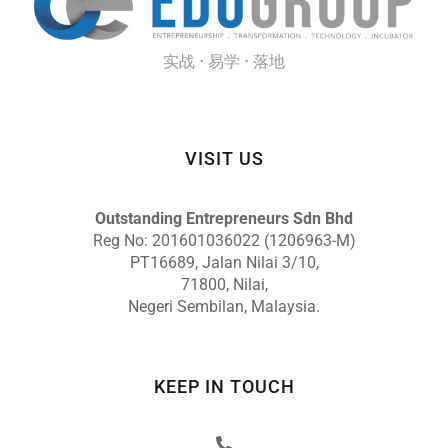
实战 · 易学 · 落地
VISIT US
Outstanding Entrepreneurs Sdn Bhd
Reg No: 201601036022 (1206963-M)
PT16689, Jalan Nilai 3/10,
71800, Nilai,
Negeri Sembilan, Malaysia.
KEEP IN TOUCH