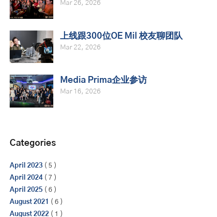
Mar 26, 2026
上线跟300位OE Mil 校友聊团队
Mar 22, 2026
Media Prima企业参访
Mar 16, 2026
Categories
April 2023
( 5 )
April 2024
( 7 )
April 2025
( 6 )
August 2021
( 6 )
August 2022
( 1 )