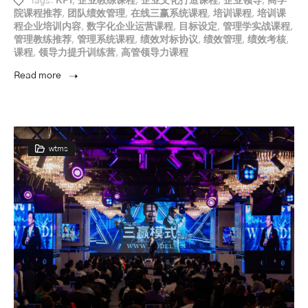
Tags:
KPI
,
企业教练课程
,
企业文化打造课程
,
企业领导
,
商学
院课程推荐
,
团队绩效管理
,
在线三赢系统课程
,
培训课程
,
培训课
程企业培训内容
,
数字化企业运营课程
,
目标设定
,
管理学实战课程
,
管理教练推荐
,
管理系统课程
,
绩效对标协议
,
绩效管理
,
绩效考核
,
课程
,
领导力提升训练营
,
高管领导力课程
Read more
wtms