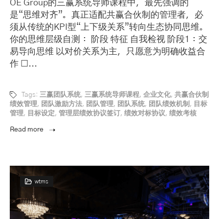
OE Group的三赢系统导师课程中，最先强调的
是“思维对齐”。真正适配共赢合伙制的管理者，必
须从传统的KPI型“上下级关系”转向生态协同思维。
你的思维层级自测： 阶段 特征 自我检视 阶段1：交
易导向思维 以对价关系为主，只愿意为明确收益合
作 ☐...
Tags:
三赢团队系统
,
三赢系统导师课程
,
企业文化
,
共赢合伙制
绩效管理
,
团队激励方法
,
团队管理
,
团队系统
,
团队绩效机制
,
目标
管理
,
目标设定
,
管理层绩效协议签订
,
绩效对标协议
,
绩效考核
Read more
wtms