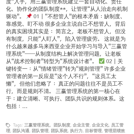
度”入手，用三赢管理系统建立一套自动化、责任
化、协作化的团队制度**，让管理“从人治走向机制
驱动”。
01｜“不想管人”的根本矛盾：缺制度、
靠感觉、盯不动 很多企业主说自己不想管人，背后
的真实困境其实是： 简言之，老板不想管人，但没
有制度，只能“人盯人”，陷入管理疲劳。 这就是为
什么越来越多马来西亚企业开始学习与导入“三赢管
理系统”——从制度结构上解决管理问题，让老板
从“战术控制者”转型为“系统设计者”。
02｜关
键转变一：从“情绪管理”转为“规则管理” 许多企业
管理者的第一反应是“这个人不行”，“这员工太
懒”，但他们忽略了： 真正的问题往往不是员工不
行，而是规则不清。 三赢管理系统的第一核心在
于：建立清晰、可执行、团队共识的规则体系。这
包括：...
Tags:
三赢管理系统，团队制度
,
企业主管
,
企业文化
,
员工管
理
,
团队沟通
,
团队管理
,
团队系统
,
执行力
,
目标管理
,
管理层绩效