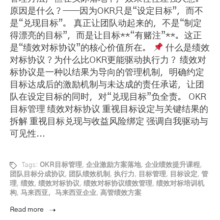
原因是什么？——因为OKR只是“设定目标”，而不
是“兑现目标”。 真正让团队动起来的，不是“制定
得漂亮的目标”，而是让目标**“有赌注”**。这正
是“绩效对标协议”的核心价值所在。
什么是绩效
对标协议？为什么比OKR更能驱动执行力？ 绩效对
标协议是一种以结果为导向的管理机制，明确约定
目标达成后的激励机制与未达成的责任承诺，让团
队在设定目标的同时，对“兑现目标”负全责。 OKR
目标管理 绩效对标协议 重视目标设定与关键结果的
拆解 重视目标兑现与收益风险绑定 强调自我驱动与
可见性...
Tags:
OKR目标管理
,
企业激励方案落地
,
企业绩效提升课程
,
团队目标分成协议
,
团队绩效机制
,
执行力
,
目标管理
,
目标设定
,
管
理
,
绩效
,
绩效对标协议
,
绩效对标协议绩效管理
,
绩效对标培训机
构
,
马来西亚，马来西亚企业
,
高管绩效方案
Read more