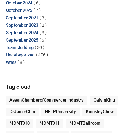
October 2024
( 6 )
October 2025
( 7 )
September 2021
( 3 )
September 2023
( 2 )
September 2024
( 3 )
September 2025
( 5 )
Team Building
( 36 )
Uncategorized
( 476 )
wtms
( 8 )
Tag cloud
AseanChamberofCommercenIndustry
CalvinKhiu
DrJamieChin
HELPUniversity
KingsleyChew
MDMT010
MDMT011
MDMTBallroom